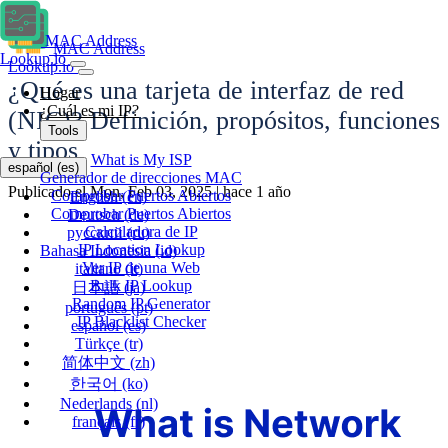
MAC Address
MAC Address
Lookup.io
Lookup.io
¿Qué es una tarjeta de interfaz de red
Hogar
¿Cuál es mi IP?
(NIC)? Definición, propósitos, funciones
Tools
y tipos
What is My ISP
español
(es)
Generador de direcciones MAC
Publicado el Mon, Feb 03, 2025 | hace 1 año
Comprobar Puertos Abiertos
English
(en)
Comprobar Puertos Abiertos
Deutsch
(de)
Calculadora de IP
русский
(ru)
IP Location Lookup
Bahasa Indonesia
(id)
Ver IP de una Web
italiano
(it)
Bulk IP Lookup
日本語
(ja)
Random IP Generator
português
(pt)
IP Blacklist Checker
español
(es)
Türkçe
(tr)
简体中文
(zh)
한국어
(ko)
Nederlands
(nl)
français
(fr)