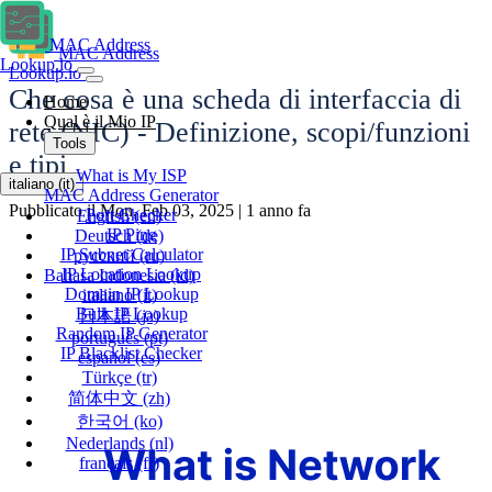
MAC Address
MAC Address
Lookup.io
Lookup.io
Che cosa è una scheda di interfaccia di
Home
Qual è il Mio IP
rete (NIC) - Definizione, scopi/funzioni
Tools
e tipi
What is My ISP
italiano
(it)
MAC Address Generator
Pubblicato il Mon, Feb 03, 2025 | 1 anno fa
Port Checker
English
(en)
IP Ping
Deutsch
(de)
IP Subnet Calculator
русский
(ru)
IP Location Lookup
Bahasa Indonesia
(id)
Domain IP Lookup
italiano
(it)
Bulk IP Lookup
日本語
(ja)
Random IP Generator
português
(pt)
IP Blacklist Checker
español
(es)
Türkçe
(tr)
简体中文
(zh)
한국어
(ko)
Nederlands
(nl)
français
(fr)