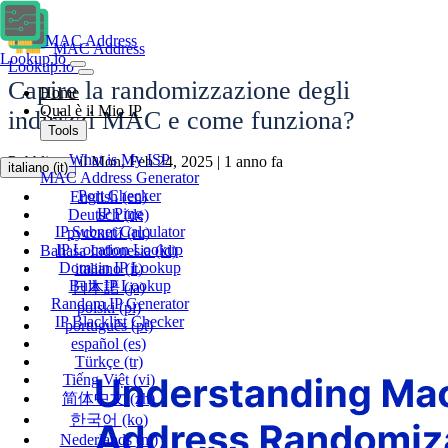
MAC Address
MAC Address
Lookup.io
Lookup.io
Capire la randomizzazione degli
Home
Qual è il Mio IP
indirizzi MAC e come funziona?
Tools
What is My ISP
Pubblicato il Mon, Feb 24, 2025 | 1 anno fa
italiano
(it)
MAC Address Generator
Port Checker
English
(en)
IP Ping
Deutsch
(de)
IP Subnet Calculator
русский
(ru)
IP Location Lookup
Bahasa Indonesia
(id)
Domain IP Lookup
italiano
(it)
Bulk IP Lookup
日本語
(ja)
Random IP Generator
polski
(pl)
IP Blacklist Checker
português
(pt)
español
(es)
Türkçe
(tr)
Tiếng Việt
(vi)
简体中文
(zh)
한국어
(ko)
Nederlands
(nl)