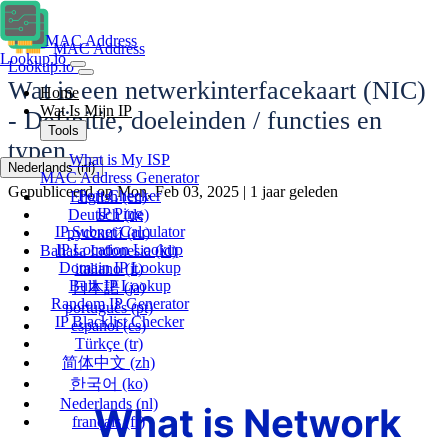
MAC Address
MAC Address
Lookup.io
Lookup.io
Wat is een netwerkinterfacekaart (NIC)
Home
Wat Is Mijn IP
- Definitie, doeleinden / functies en
Tools
typen
What is My ISP
Nederlands
(nl)
MAC Address Generator
Gepubliceerd op Mon, Feb 03, 2025 | 1 jaar geleden
Port Checker
English
(en)
IP Ping
Deutsch
(de)
IP Subnet Calculator
русский
(ru)
IP Location Lookup
Bahasa Indonesia
(id)
Domain IP Lookup
italiano
(it)
Bulk IP Lookup
日本語
(ja)
Random IP Generator
português
(pt)
IP Blacklist Checker
español
(es)
Türkçe
(tr)
简体中文
(zh)
한국어
(ko)
Nederlands
(nl)
français
(fr)