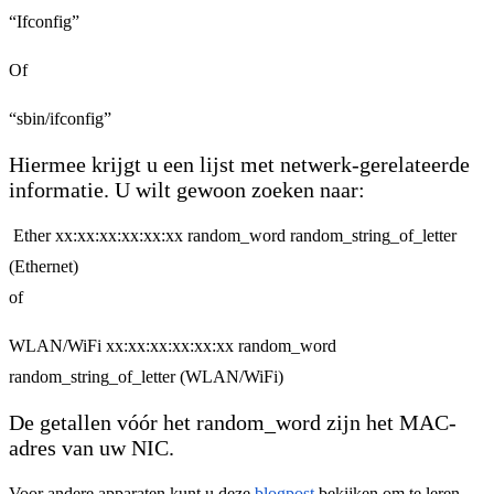
“Ifconfig”
Of
“sbin/ifconfig”
Hiermee krijgt u een lijst met netwerk-gerelateerde
informatie. U wilt gewoon zoeken naar:
Ether xx:xx:xx:xx:xx:xx random_word random_string_of_letter
(Ethernet)
of
WLAN/WiFi xx:xx:xx:xx:xx:xx random_word
random_string_of_letter (WLAN/WiFi)
De getallen vóór het random_word zijn het MAC-
adres van uw NIC.
Voor andere apparaten kunt u deze
blogpost
bekijken om te leren