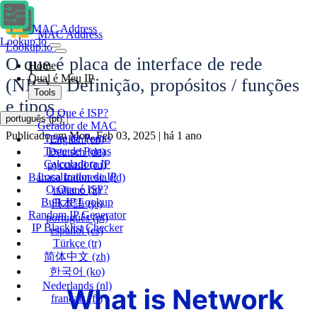
MAC Address
MAC Address
Lookup.io
Lookup.io
O que é placa de interface de rede
Home
Qual é Meu IP
(NIC) - Definição, propósitos / funções
Tools
e tipos
O Que é ISP?
português
(pt)
Gerador de MAC
Publicado em Mon, Feb 03, 2025 | há 1 ano
Teste de Portas
English
(en)
Teste de Portas
Deutsch
(de)
Calculadora IP
русский
(ru)
Localizador de IP
Bahasa Indonesia
(id)
O Que é ISP?
italiano
(it)
Bulk IP Lookup
日本語
(ja)
Random IP Generator
português
(pt)
IP Blacklist Checker
español
(es)
Türkçe
(tr)
简体中文
(zh)
한국어
(ko)
Nederlands
(nl)
français
(fr)