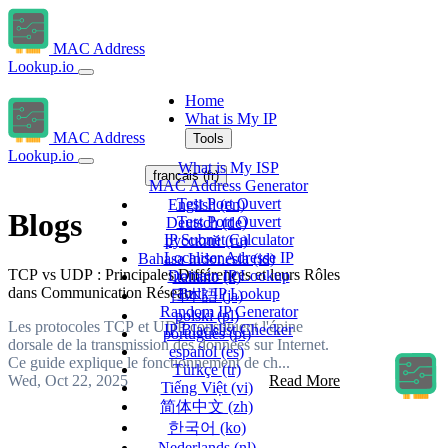
MAC Address
Lookup.io
Home
What is My IP
MAC Address
Tools
Lookup.io
What is My ISP
français
(fr)
MAC Address Generator
Test Port Ouvert
English
(en)
Blogs
Test Port Ouvert
Deutsch
(de)
IP Subnet Calculator
русский
(ru)
Localiser Adresse IP
Bahasa Indonesia
(id)
TCP vs UDP : Principales Différences et leurs Rôles
Domain IP Lookup
italiano
(it)
dans Communication Réseau
Bulk IP Lookup
日本語
(ja)
Random IP Generator
polski
(pl)
Les protocoles TCP et UDP constituent l'épine
IP Blacklist Checker
português
(pt)
dorsale de la transmission des données sur Internet.
español
(es)
Ce guide explique le fonctionnement de ch...
Türkçe
(tr)
Wed, Oct 22, 2025
Read More
Tiếng Việt
(vi)
简体中文
(zh)
한국어
(ko)
Nederlands
(nl)