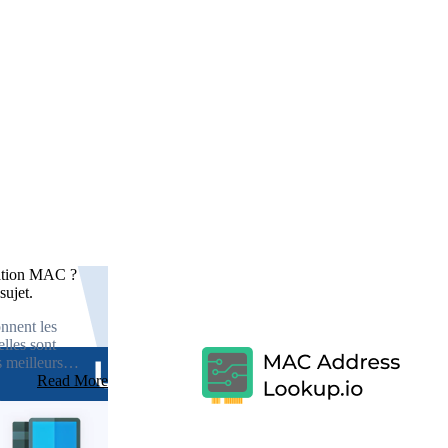
dation MAC ?
sujet.
nnent les
lles sont
s meilleurs
Read More