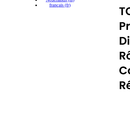
français
(fr)