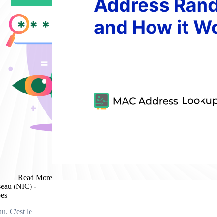
Read More
éseau (NIC) -
pes
u. C'est le