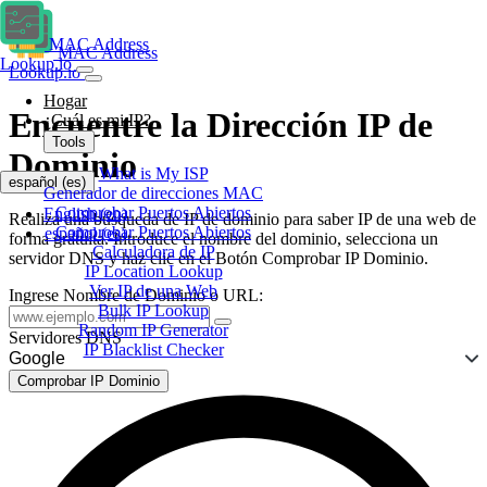
MAC Address
MAC Address
Lookup.io
Lookup.io
Hogar
Encuentre la Dirección IP de
¿Cuál es mi IP?
Tools
Dominio
What is My ISP
español
(es)
Generador de direcciones MAC
Comprobar Puertos Abiertos
English
(en)
Realiza una búsqueda de IP de dominio para saber IP de una web de
Comprobar Puertos Abiertos
español
(es)
forma gratuita. Introduce el nombre del dominio, selecciona un
Calculadora de IP
servidor DNS y haz clic en el Botón Comprobar IP Dominio.
IP Location Lookup
Ver IP de una Web
Ingrese Nombre de Dominio o URL:
Bulk IP Lookup
Random IP Generator
Servidores DNS
IP Blacklist Checker
Google
Comprobar IP Dominio