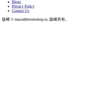
Blogs
Privacy Policy
Contact Us
版權 © macaddresslookup.io, 版權所有。