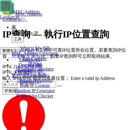
MAC Address
MAC Address
Lookup.io
Lookup.io
家
IP查詢 — 執行IP位置查詢
What is My IP
工具
What is My ISP
使用此IP位址查詢工具即可查IP位置所在位置。若要查詢IP位
繁體中文
(zh-Hant)
MAC Address Generator
置，只需輸入 IP 位址，點擊IP查詢即可立即取得結果。
Port Checker
English
(en)
IP Ping
Deutsch
(de)
IPv4:
216.73.216.190
IP Subnet Calculator
português
(pt)
IPv6:
未檢測到
IP位址查詢
繁體中文
(zh-Hant)
輸入 IPv4/IPv6 位址以查看位置：
Enter a valid Ip Address
Domain IP Lookup
français
(fr)
Bulk IP Lookup
Random IP Generator
IP查詢
IP Blacklist Checker