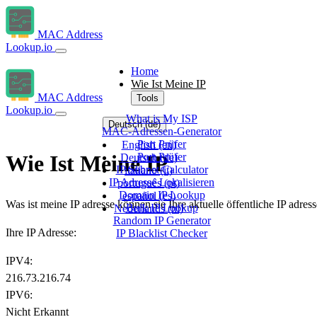
MAC Address
Lookup.io
Home
Wie Ist Meine IP
MAC Address
Tools
Lookup.io
What is My ISP
Deutsch
(de)
MAC-Adressen-Generator
Port Prüfer
English
(en)
Port Prüfer
Wie Ist Meine IP
Deutsch
(de)
IP Subnet Calculator
italiano
(it)
IP Adresse Lokalisieren
português
(pt)
Domain IP Lookup
español
(es)
Was ist meine IP adresse können sie Ihre aktuelle öffentliche IP adres
Bulk IP Lookup
Nederlands
(nl)
Random IP Generator
Ihre IP Adresse:
IP Blacklist Checker
IPV4:
216.73.216.74
IPV6:
Nicht Erkannt