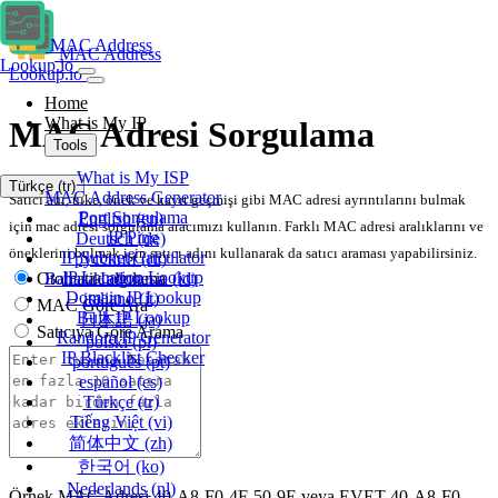
MAC Address
MAC Address
Lookup.io
Lookup.io
Home
What is My IP
MAC Adresi Sorgulama
Tools
What is My ISP
Türkçe
(tr)
MAC Address Generator
Satıcı adı, ülke, önek ve kayıt geçmişi gibi MAC adresi ayrıntılarını bulmak
Port Sorgulama
English
(en)
için mac adresi sorgulama aracımızı kullanın. Farklı MAC adresi aralıklarını ve
IP Ping
Deutsch
(de)
öneklerini bulmak için satıcı adını kullanarak da satıcı araması yapabilirsiniz.
IP Subnet Calculator
русский
(ru)
IP Location Lookup
Otomatik algılama
Bahasa Indonesia
(id)
Domain IP Lookup
italiano
(it)
MAC Göre Ara
Bulk IP Lookup
日本語
(ja)
Satıcıya Göre Arama
Random IP Generator
polski
(pl)
IP Blacklist Checker
português
(pt)
español
(es)
Türkçe
(tr)
Tiếng Việt
(vi)
简体中文
(zh)
한국어
(ko)
Nederlands
(nl)
Örnek MAC Adresi
40-A8-F0-4F-50-9E
veya EVET
40-A8-F0