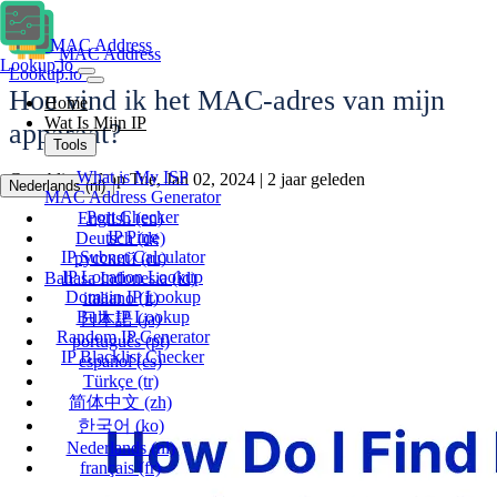
MAC Address
MAC Address
Lookup.io
Lookup.io
Hoe vind ik het MAC-adres van mijn
Home
Wat Is Mijn IP
apparaat?
Tools
What is My ISP
Gepubliceerd op Tue, Jan 02, 2024 | 2 jaar geleden
Nederlands
(nl)
MAC Address Generator
Port Checker
English
(en)
IP Ping
Deutsch
(de)
IP Subnet Calculator
русский
(ru)
IP Location Lookup
Bahasa Indonesia
(id)
Domain IP Lookup
italiano
(it)
Bulk IP Lookup
日本語
(ja)
Random IP Generator
português
(pt)
IP Blacklist Checker
español
(es)
Türkçe
(tr)
简体中文
(zh)
한국어
(ko)
Nederlands
(nl)
français
(fr)