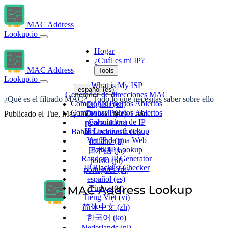
MAC Address
Lookup.io
Hogar
¿Cuál es mi IP?
MAC Address
Tools
Lookup.io
What is My ISP
español
(es)
Generador de direcciones MAC
¿Qué es el filtrado MAC? | Todo lo que necesitas saber sobre ello
Comprobar Puertos Abiertos
English
(en)
Comprobar Puertos Abiertos
Deutsch
(de)
Publicado el Tue, May 06, 2025 | hace 1 año
Calculadora de IP
русский
(ru)
IP Location Lookup
Bahasa Indonesia
(id)
Ver IP de una Web
italiano
(it)
Bulk IP Lookup
日本語
(ja)
Random IP Generator
polski
(pl)
IP Blacklist Checker
português
(pt)
español
(es)
Türkçe
(tr)
Tiếng Việt
(vi)
简体中文
(zh)
한국어
(ko)
Nederlands
(nl)