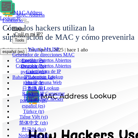
MAC Address
MAC Address
Lookup.io
Lookup.io
Cómo los hackers utilizan la
Hogar
¿Cuál es mi IP?
suplantación de MAC y cómo prevenirla
Tools
What is My ISP
Publicado el Tue, Apr 15, 2025 | hace 1 año
español
(es)
Generador de direcciones MAC
Comprobar Puertos Abiertos
English
(en)
Comprobar Puertos Abiertos
Deutsch
(de)
Calculadora de IP
русский
(ru)
IP Location Lookup
Bahasa Indonesia
(id)
Ver IP de una Web
italiano
(it)
Bulk IP Lookup
日本語
(ja)
Random IP Generator
polski
(pl)
IP Blacklist Checker
português
(pt)
español
(es)
Türkçe
(tr)
Tiếng Việt
(vi)
简体中文
(zh)
한국어
(ko)
Nederlands
(nl)